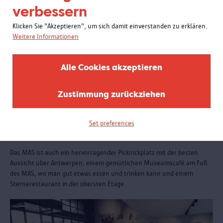
verbessern
Klicken Sie "Akzeptieren", um sich damit einverstanden zu erklären.
Weitere Informationen
Alle Cookies akzeptieren
Zustimmung zurückziehen
Set preferences
Essen und trinken
Das MAS ist auch ein hervorragender Picknickplatz mit der besten
Aussicht über Antwerpen, einem gemütlichen Museumscafé am Fuß
des MAS, wo man gut etwas essen und trinken kann und einem
Sternerestaurant in der obersten Etage.