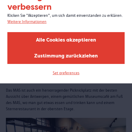
verbessern
Klicken Sie "Akzeptieren", um sich damit einverstanden zu erklären.
Weitere Informationen
Alle Cookies akzeptieren
Zustimmung zurückziehen
Set preferences
Essen und trinken
Das MAS ist auch ein hervorragender Picknickplatz mit der besten
Aussicht über Antwerpen, einem gemütlichen Museumscafé am Fuß
des MAS, wo man gut etwas essen und trinken kann und einem
Sternerestaurant in der obersten Etage.