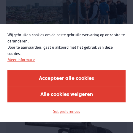
Wij gebruiken cookies om de beste gebruikerservaring op onze site te
garanderen.
Door te aanvaarden, gaat u akkoord met het gebruik van deze
cookies.
Wandelboulevard en panorama
Meer informatie
De wandelboulevard loopt als een glazen spiraal 9 verdiepingen
naar boven. Het trakteert je op een prachtig uitzicht op de stad,
telkens hoger, telkens anders. Op het dakterras heb je een 360
Accepteer alle cookies
graden uitzicht op de stad, de haven en de wereld.
Alle cookies weigeren
Set preferences