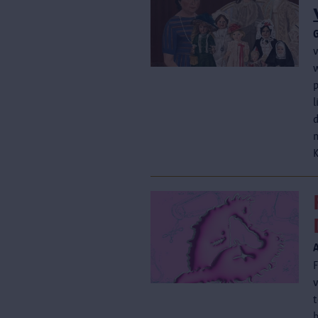
m
K
A
t
b