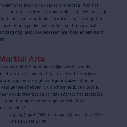
om samen te leven en elkaar te ontmoeten. Wat het
etekent om echt jezelf te mogen zijn. In je lichaam, in je
relatie met anderen, in het openbaar en achter gesloten
deuren. Een expo die laat zien hoe die thema’s, ook
vandaag nog, niet voor iedereen openbaar en aanvaard
zijn.
Martial Arts
e expo trekt je binnen in de rijke wereld van de
vechtsporten.Stap in de ring en voel wat kickboksen,
karate, capoeira, kungfu en Nguni stokvechten met
elkaar gemeen hebben. Hun schoonheid, de filosofie,
aar ook de tradities en verhalen áchter het spektakel.
Klaar om het op te nemen tegen enkele flinke
vooroordelen?
vrijdag 3 april 2026 tot zondag 29 november 2026
van 10:00 tot 17:00