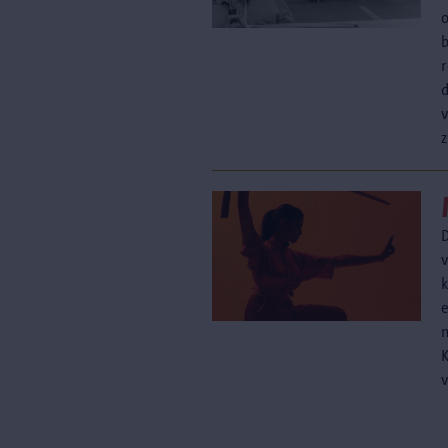
b
D
m