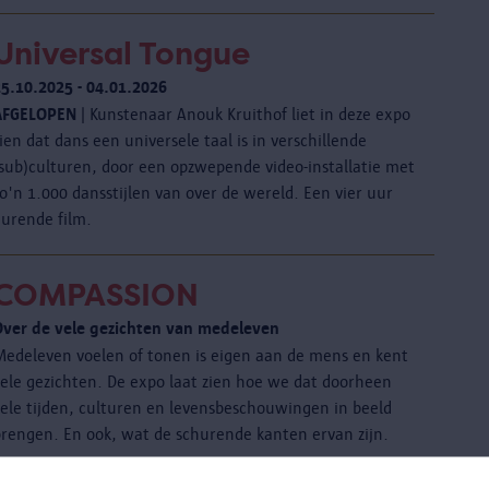
Universal Tongue
25.10.2025 - 04.01.2026
AFGELOPEN
| Kunstenaar Anouk Kruithof liet in deze expo
ien dat dans een universele taal is in verschillende
(sub)culturen, door een opzwepende video-installatie met
o'n 1.000 dansstijlen van over de wereld. Een vier uur
durende film.
COMPASSION
Over de vele gezichten van medeleven
Medeleven voelen of tonen is eigen aan de mens en kent
vele gezichten. De expo laat zien hoe we dat doorheen
vele tijden, culturen en levensbeschouwingen in beeld
brengen. En ook, wat de schurende kanten ervan zijn.