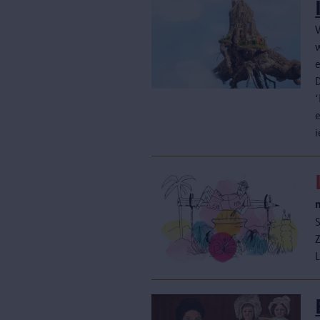
V
i
S
Z
L