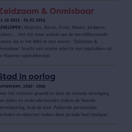
Zeldzaam & Onmisbaar
31.10.2023 - 25.02.2024
AFGELOPEN
| Magritte, Bacon, Ensor, Moore, Jordaens,
Rubens … Het zijn maar enkele van de wereldberoemde
namen die in het MAS te zien waren. ‘Zeldzaam &
Onmisbaar’ bracht een unieke selectie van topstukken uit
e Vlaamse topstukkenlijst.
Stad in oorlog
Antwerpen, 1940 - 1945
Door het militaire geweld en door de massale vervolging
van Joden en andersdenkenden tijdens de Tweede
Wereldoorlog, brak de stad. Pakkende persoonlijke
verhalen en objecten maken deze periode heel tastbaar.