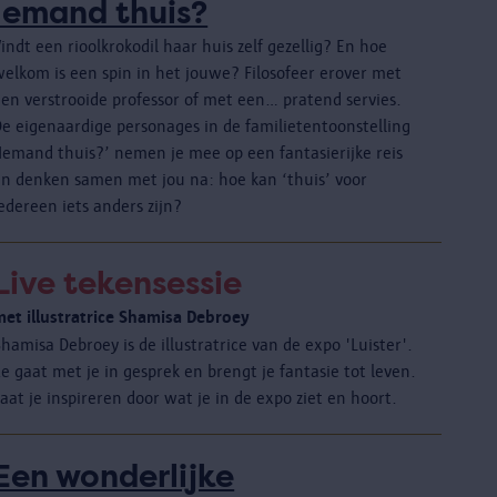
Iemand thuis?
indt een rioolkrokodil haar huis zelf gezellig? En hoe
welkom is een spin in het jouwe? Filosofeer erover met
een verstrooide professor of met een… pratend servies.
De eigenaardige personages in de familietentoonstelling
‘Iemand thuis?’ nemen je mee op een fantasierijke reis
en denken samen met jou na: hoe kan ‘thuis’ voor
edereen iets anders zijn?
Live tekensessie
met illustratrice Shamisa Debroey
hamisa Debroey is de illustratrice van de expo 'Luister'.
e gaat met je in gesprek en brengt je fantasie tot leven.
aat je inspireren door wat je in de expo ziet en hoort.
Een wonderlijke