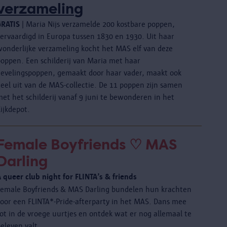
verzameling
GRATIS
| Maria Nijs verzamelde 200 kostbare poppen,
vervaardigd in Europa tussen 1830 en 1930. Uit haar
wonderlijke verzameling kocht het MAS elf van deze
poppen. Een schilderij van Maria met haar
lievelingspoppen, gemaakt door haar vader, maakt ook
deel uit van de MAS-collectie. De 11 poppen zijn samen
et het schilderij vanaf 9 juni te bewonderen in het
ijkdepot.
Female Boyfriends ♡ MAS
Darling
 queer club night for FLINTA’s & friends
Female Boyfriends & MAS Darling bundelen hun krachten
voor een FLINTA*-Pride-afterparty in het MAS. Dans mee
ot in de vroege uurtjes en ontdek wat er nog allemaal te
eleven valt.