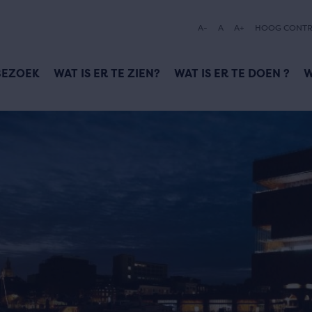
A-
A
A+
HOOG CONTR
BEZOEK
WAT IS ER TE ZIEN?
WAT IS ER TE DOEN ?
W