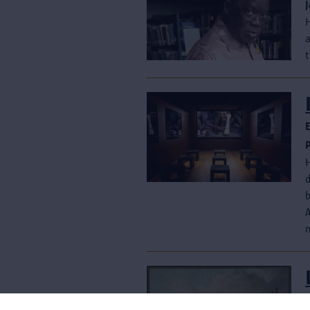
E
n
H