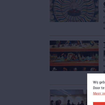
c
H
e
Wij geb
Door te
Meer i