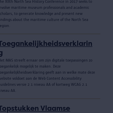
he XIIth North Sea History Conference in 2017 seeks to
involve maritime museum professionals and academic
scholars, to generate knowledge and present new
findings about the maritime culture of the North Sea
region.
Toegankelijkheidsverklarin
g
Het MAS streeft ernaar om zijn digitale toepassingen zo
toegankelijk mogelijk te maken. Deze
toegankelijkheidsverklaring geeft aan in welke mate deze
website voldoet aan de Web Content Accessibility
Guidelines versie 2.1 niveau AA of kortweg WCAG 2.1
niveau AA.
Topstukken Vlaamse