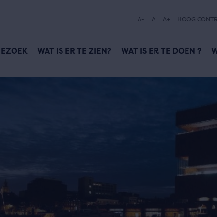
A-
A
A+
HOOG CONTR
BEZOEK
WAT IS ER TE ZIEN?
WAT IS ER TE DOEN ?
W