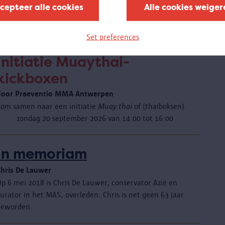
nclusief mogelijke plaats te zijn. Hoe ontvangen we
cepteer alle cookies
Alle cookies weiger
minder mobiele bezoekers, mensen met een auditieve of
visuele beperking of met een autismespectrumstoornis?
Set preferences
Initiatie Muaythai-
kickboxen
door Praeventio MMA Antwerpen
Kom samen naar een initiatie
Muay thai
of (thaiboksen).
zondag 20 september 2026 van 14:00 tot 16:00
In memoriam
Chris De Lauwer
Op 6 mei 2018 is Chris De Lauwer, conservator Azië en
urator in het MAS, overleden. Chris is net geen 63 jaar
geworden.