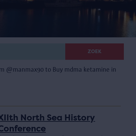
ZOEK
gram @manmax90 to Buy mdma ketamine in
XIIth North Sea History
Conference