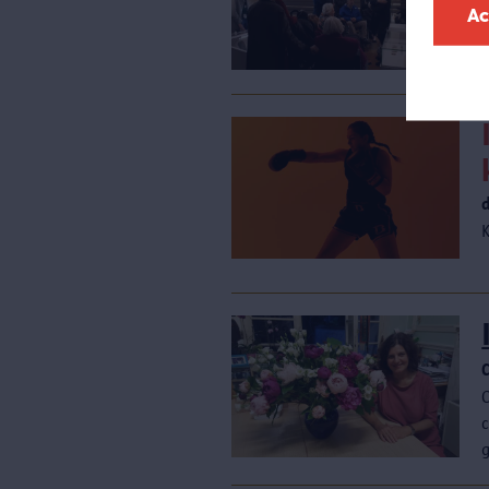
i
Ac
c