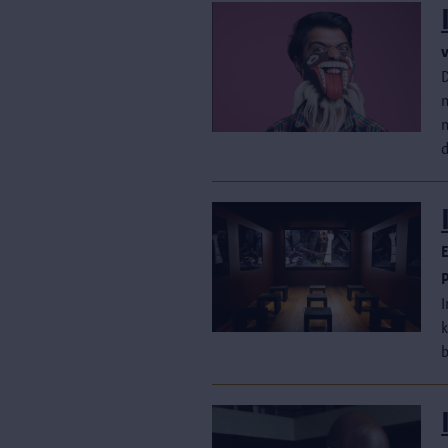
D
E
I
k
b