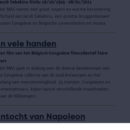
Jacob Sabakinu Kivilu 10/10/1945 - 08/01/2021
Het MAS neemt met groot respect en warme herinnering
afscheid van Jacob Sabakinu, een grootse bruggenbouwer
tussen Congolese en Belgische universiteiten en musea.
In vele handen
en film van het Belgisch-Congolese filmcollectief Faire-
Part
Het MAS gaat in dialoog over de diverse betekenissen van
de Congolese collectie van de stad Antwerpen en het
belang van meerstemmigheid. 25 mensen, Congolezen en
Antwerpenaars, kijken vanuit verschillende invalshoeken
aar de blikvangers.
Intocht van Napoleon
et schilderij
Intocht van eerste consul Napoleon