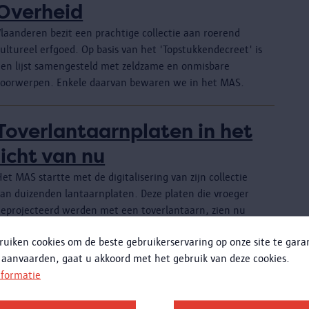
Overheid
Vlaanderen bezit een prachtige collectie aan roerend
ultureel erfgoed. Op basis van het 'Topstukkendecreet' is
een lijst samengesteld met zeldzame en onmisbare
voorwerpen. Enkele daarvan bewaren we in het MAS.
Toverlantaarnplaten in het
licht van nu
et MAS startte met de digitalisering van zijn collectie
van duizenden lantaarnplaten. Deze platen die vroeger
geprojecteerd werden met een toverlantaarn, zien nu
indelijk nog eens het licht.
ruiken cookies om de beste gebruikerservaring op onze site te gar
 aanvaarden, gaat u akkoord met het gebruik van deze cookies.
Toegankelijkheid
nformatie
Het MAS streeft ernaar om een zo toegankelijk en