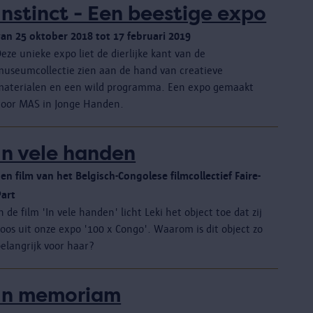
Instinct - Een beestige expo
van 25 oktober 2018 tot 17 februari 2019
eze unieke expo liet de dierlijke kant van de
museumcollectie zien aan de hand van creatieve
materialen en een wild programma. Een expo gemaakt
door MAS in Jonge Handen.
In vele handen
en film van het Belgisch-Congolese filmcollectief Faire-
Part
n de film 'In vele handen' licht Leki het object toe dat zij
oos uit onze expo '100 x Congo'. Waarom is dit object zo
elangrijk voor haar?
In memoriam