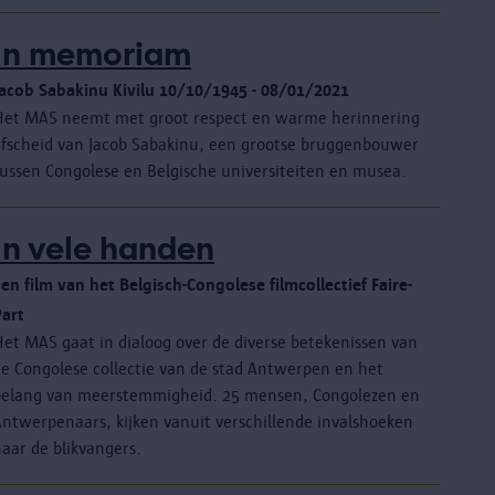
In memoriam
Jacob Sabakinu Kivilu 10/10/1945 - 08/01/2021
Het MAS neemt met groot respect en warme herinnering
afscheid van Jacob Sabakinu, een grootse bruggenbouwer
tussen Congolese en Belgische universiteiten en musea.
In vele handen
en film van het Belgisch-Congolese filmcollectief Faire-
Part
Het MAS gaat in dialoog over de diverse betekenissen van
de Congolese collectie van de stad Antwerpen en het
belang van meerstemmigheid. 25 mensen, Congolezen en
Antwerpenaars, kijken vanuit verschillende invalshoeken
aar de blikvangers.