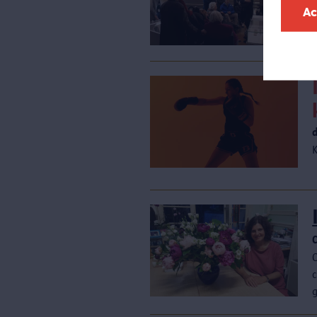
i
Ac
c