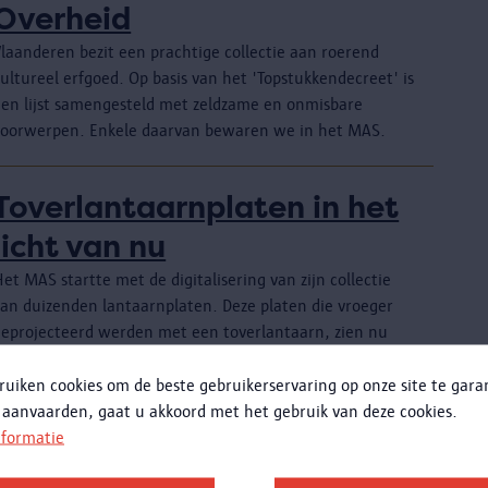
Overheid
Vlaanderen bezit een prachtige collectie aan roerend
ultureel erfgoed. Op basis van het 'Topstukkendecreet' is
een lijst samengesteld met zeldzame en onmisbare
voorwerpen. Enkele daarvan bewaren we in het MAS.
Toverlantaarnplaten in het
licht van nu
et MAS startte met de digitalisering van zijn collectie
van duizenden lantaarnplaten. Deze platen die vroeger
geprojecteerd werden met een toverlantaarn, zien nu
indelijk nog eens het licht.
ruiken cookies om de beste gebruikerservaring op onze site te gar
 aanvaarden, gaat u akkoord met het gebruik van deze cookies.
Toegankelijkheid
nformatie
Het MAS streeft ernaar om een zo toegankelijk en