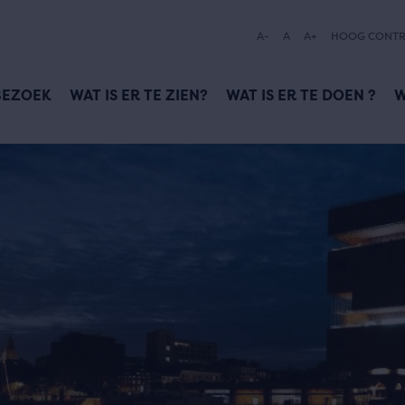
A-
A
A+
HOOG CONTR
BEZOEK
WAT IS ER TE ZIEN?
WAT IS ER TE DOEN ?
W