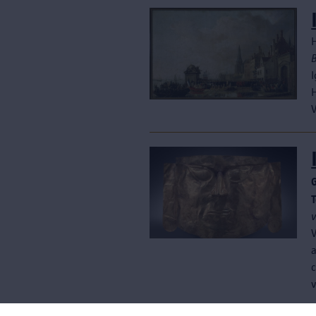
H
I
H
V
a
c
v