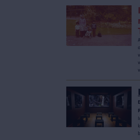
v
E
I
k
b