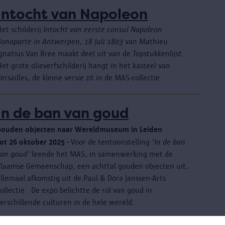
Intocht van Napoleon
et schilderij
Intocht van eerste consul Napoleon
Bonaparte in Antwerpen, 18 Juli 1803
van Mathieu
gnatius Van Bree maakt deel uit van de Topstukkenlijst.
et grote olieverfschilderij hangt in het kasteel van
ersailles, de kleine versie zit in de MAS-collectie.
In de ban van goud
Gouden objecten naar Wereldmuseum in Leiden
Tot 26 oktober 2025 -
Voor de tentoonstelling '
In de ban
van goud'
leende het MAS, in samenwerking met de
Vlaamse Gemeenschap, een achttal gouden objecten uit,
llemaal afkomstig uit de Paul & Dora Janssen-Arts
ollectie. De expo belichtte de rol van goud in
erschillende culturen in de hele wereld.