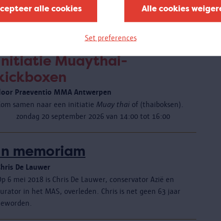
nclusief mogelijke plaats te zijn. Hoe ontvangen we
cepteer alle cookies
Alle cookies weiger
minder mobiele bezoekers, mensen met een auditieve of
visuele beperking of met een autismespectrumstoornis?
Set preferences
Initiatie Muaythai-
kickboxen
door Praeventio MMA Antwerpen
Kom samen naar een initiatie
Muay thai
of (thaiboksen).
zondag 20 september 2026 van 14:00 tot 16:00
In memoriam
Chris De Lauwer
Op 6 mei 2018 is Chris De Lauwer, conservator Azië en
urator in het MAS, overleden. Chris is net geen 63 jaar
geworden.