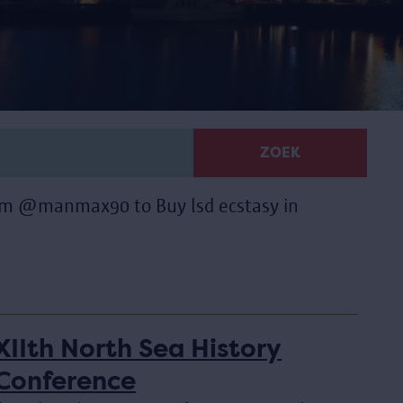
ZOEK
ram @manmax90 to Buy lsd ecstasy in
XIIth North Sea History
Conference