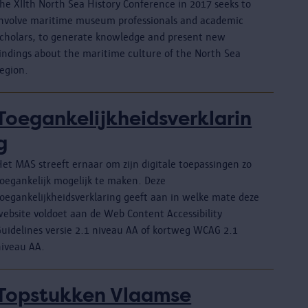
he XIIth North Sea History Conference in 2017 seeks to
involve maritime museum professionals and academic
scholars, to generate knowledge and present new
findings about the maritime culture of the North Sea
region.
Toegankelijkheidsverklarin
g
Het MAS streeft ernaar om zijn digitale toepassingen zo
toegankelijk mogelijk te maken. Deze
toegankelijkheidsverklaring geeft aan in welke mate deze
website voldoet aan de Web Content Accessibility
Guidelines versie 2.1 niveau AA of kortweg WCAG 2.1
niveau AA.
Topstukken Vlaamse