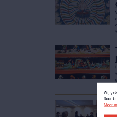
c
H
e
Wij geb
Door te
Meer i