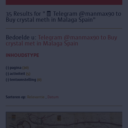
35 Results for "🧾 Telegram @manmax90 to
Buy crystal meth in Malaga Spain"
Bedoelde u:
Telegram @manmax90 to Buy
crystal met in Malaga Spain
INHOUDSTYPE
(-)
pagina
(30)
(-)
activiteit
(5)
(-)
tentoonstelling
(0)
Sorteren op:
Relevantie
Datum