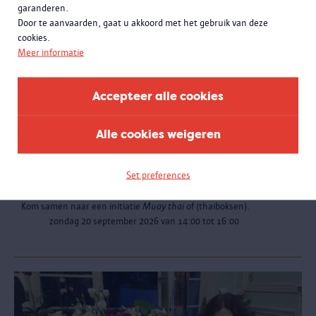
garanderen.
Door te aanvaarden, gaat u akkoord met het gebruik van deze
cookies.
Meer informatie
Accepteer alle cookies
Alle cookies weigeren
Initiatie Muaythai-
kickboxen
Set preferences
door Praeventio MMA Antwerpen
Kom samen naar een initiatie
Muay thai
of (thaiboksen).
zondag 20 september 2026 van 14:00 tot 16:00