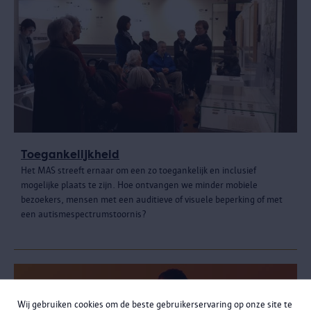
Toegankelijkheid
Het MAS streeft ernaar om een zo toegankelijk en inclusief
mogelijke plaats te zijn. Hoe ontvangen we minder mobiele
bezoekers, mensen met een auditieve of visuele beperking of met
een autismespectrumstoornis?
Wij gebruiken cookies om de beste gebruikerservaring op onze site te