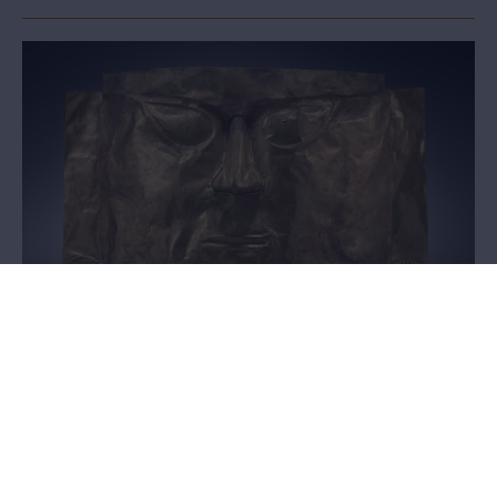
In de ban van goud
Gouden objecten naar Wereldmuseum in Leiden
Tot 26 oktober 2025 -
Voor de tentoonstelling '
In de ban van
goud'
leende het MAS, in samenwerking met de Vlaamse
Gemeenschap, een achttal gouden objecten uit, allemaal
afkomstig uit de Paul & Dora Janssen-Arts collectie. De expo