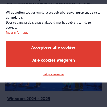
publiek uit voor haar performance
De Dingenman II
in Second
Room Antwerpen. Het was een ode aan filosoof Jaap Kruithof die
Wij gebruiken cookies om de beste gebruikerservaring op onze site te
ons leerde anders te kijken naar zogenaamd waardeloze dingen.
garanderen.
Door te aanvaarden, gaat u akkoord met het gebruik van deze
cookies.
Meer informatie
Accepteer alle cookies
Alle cookies weigeren
Set preferences
Winnaars 2024 - 2025