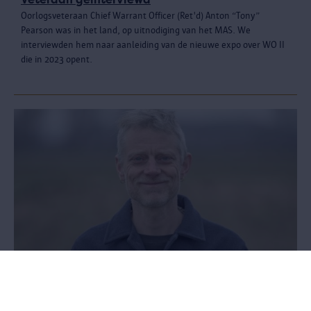
Oorlogsveteraan Chief Warrant Officer (Ret'd) Anton “Tony”
Pearson was in het land, op uitnodiging van het MAS. We
interviewden hem naar aanleiding van de nieuwe expo over WO II
die in 2023 opent.
Biography