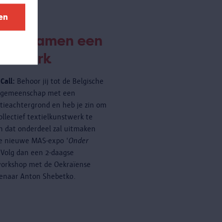
en
eëer samen een
nstwerk
Call:
Behoor jij tot de Belgische
rgemeenschap met een
tieachtergrond en heb je zin om
ollectief textielkunstwerk te
 dat onderdeel zal uitmaken
e nieuwe MAS-expo '
Onder
 Volg dan een 2-daagse
orkshop met de Oekraïense
enaar Anton Shebetko.