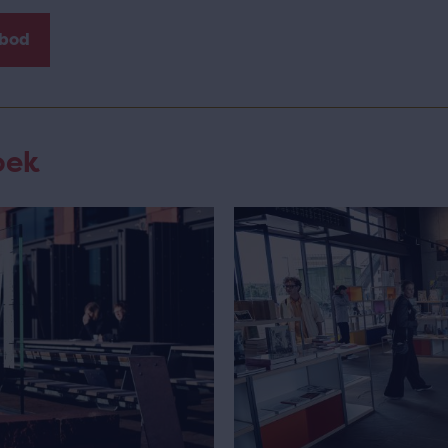
nbod
oek