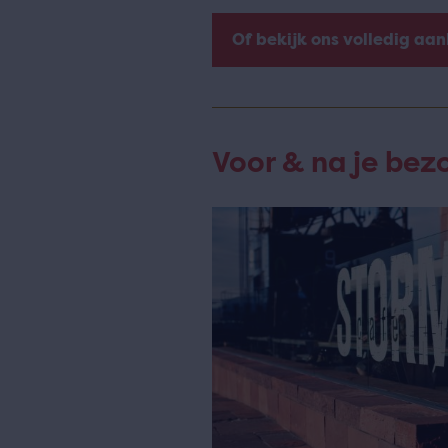
Of bekijk ons volledig aa
Voor & na je bez