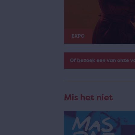
EXPO
Of bezoek een van onze v
Mis het niet