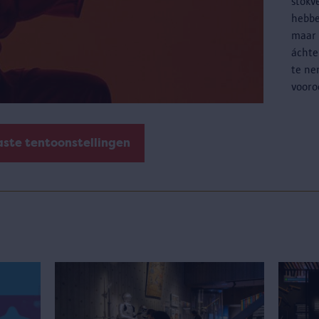
stokv
hebbe
maar 
áchte
te ne
vooro
aste tentoonstellingen