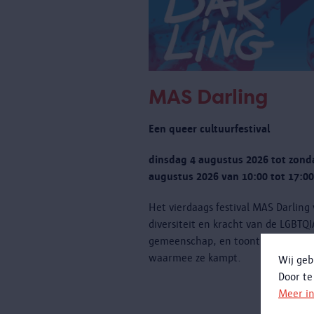
MAS Darling
Een queer cultuurfestival
dinsdag 4 augustus 2026 tot zond
augustus 2026 van 10:00 tot 17:00
Het vierdaags festival MAS Darling
diversiteit en kracht van de LGBTQ
gemeenschap, en toont ook de uit
waarmee ze kampt.
Wij geb
Door te
Meer i