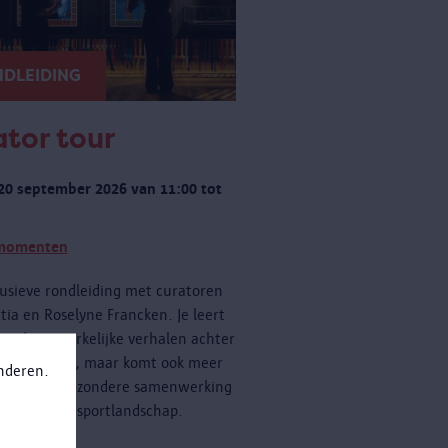
DLEIDING
tor tour
20 september 2026 van 11:00 tot
momenten
usieve rondleiding met curatoren
tia en Roselyne Francken. Je leert
een de opmerkelijke verhalen achter
cten kennen, maar komt ook meer
anderen.
n over de bijzondere samenwerking
 Antwerpse sportlandschap.