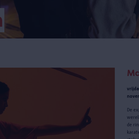
m
Ma
vrijd
novem
De ex
werel
de ri
karat