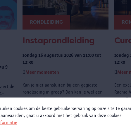
RONDLEIDING
RON
Instaprondleiding
Cura
zondag 16 augustus 2026 van 11:00 tot
zondag 
12:30
12:30
ag 9
Meer momenten
Meer 
Kan je niet aansluiten bij een gegidste
Een excl
viert de
rondleiding in groep? Dan kan je wel een
Rachid A
IA+
instaprondleiding volgen.
niet all
dagingen
de obje
ruiken cookies om de beste gebruikerservaring op onze site te gar
te wete
 aanvaarden, gaat u akkoord met het gebruik van deze cookies.
met het
nformatie