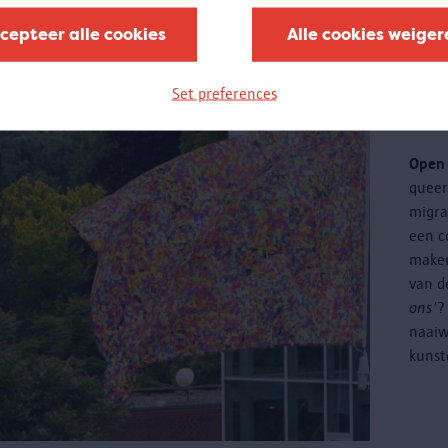
cepteer alle cookies
Alle cookies weiger
Cr
Set preferences
ku
Open 
quee
migra
een c
maken
van d
ons'
?
naaiw
kunst