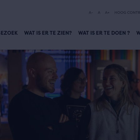
A-
A
A+
HOOG CONTR
BEZOEK
WAT IS ER TE ZIEN?
WAT IS ER TE DOEN ?
W