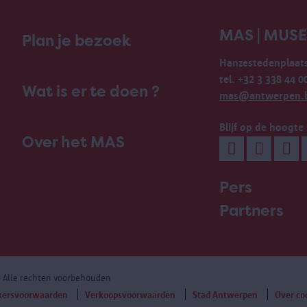
MAS | MUS
Plan je bezoek
Hanzestedenplaats
tel. +32 3 338 44 0
Wat is er te doen ?
mas@antwerpen.
Blijf op de hoogte
Over het MAS
Pers
Partners
6 Alle rechten voorbehouden
kersvoorwaarden
Verkoopsvoorwaarden
Stad Antwerpen
Over co