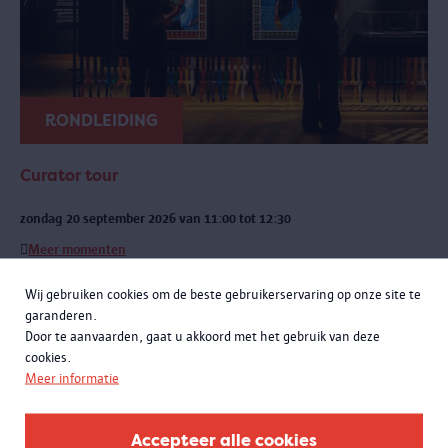
RONDLEIDING
Curator tour
zondag 20 september 2026 van 11:00 tot 12:30
Meer momenten
Een exclusieve rondleiding met curatoren Rachid Atia en Roselyne
Wij gebruiken cookies om de beste gebruikerservaring op onze site te
Francken. Je leert niet alleen de opmerkelijke verhalen achter de
garanderen.
objecten kennen, maar komt ook meer te weten over de bijzondere
Door te aanvaarden, gaat u akkoord met het gebruik van deze
samenwerking met het Antwerpse sportlandschap.
cookies.
Meer informatie
Accepteer alle cookies