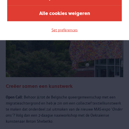
Alle cookies weigeren
Set preferences
Creëer samen een kunstwerk
Open Call:
Behoor jij tot de Belgische queergemeenschap met een
migratieachtergrond en heb je zin om een collectief textielkunstwerk
te maken dat onderdeel zal uitmaken van de nieuwe MAS-expo '
Onder
ons'
? Volg dan een 2-daagse naaiworkshop met de Oekraïense
kunstenaar Anton Shebetko.