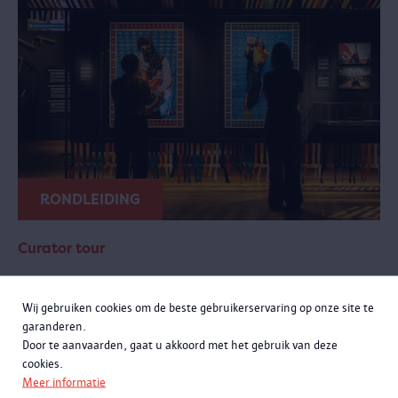
RONDLEIDING
Curator tour
zondag 20 september 2026 van 11:00 tot 12:30
Wij gebruiken cookies om de beste gebruikerservaring op onze site te
Meer momenten
garanderen.
Door te aanvaarden, gaat u akkoord met het gebruik van deze
Een exclusieve rondleiding met curatoren Rachid Atia en Roselyne
cookies.
Francken. Je leert niet alleen de opmerkelijke verhalen achter de
Meer informatie
objecten kennen, maar komt ook meer te weten over de bijzondere