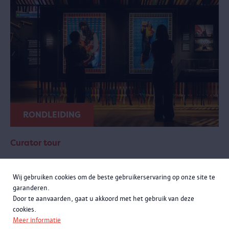
RONDLEIDING
Curator tour
zondag 20 september 2026 van 11:00 tot 12:30
Wij gebruiken cookies om de beste gebruikerservaring op onze site te
Meer momenten
garanderen.
Door te aanvaarden, gaat u akkoord met het gebruik van deze
Een exclusieve rondleiding met curatoren Rachid Atia en Roselyne
cookies.
Francken. Je leert niet alleen de opmerkelijke verhalen achter de
Meer informatie
objecten kennen, maar komt ook meer te weten over de bijzondere