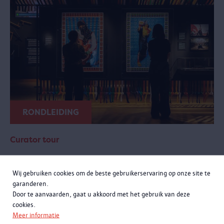
RONDLEIDING
Curator tour
zondag 20 september 2026 van 11:00 tot 12:30
Wij gebruiken cookies om de beste gebruikerservaring op onze site te
Meer momenten
garanderen.
Door te aanvaarden, gaat u akkoord met het gebruik van deze
Een exclusieve rondleiding met curatoren Rachid Atia en Roselyne
cookies.
Francken. Je leert niet alleen de opmerkelijke verhalen achter de
Meer informatie
objecten kennen, maar komt ook meer te weten over de bijzondere