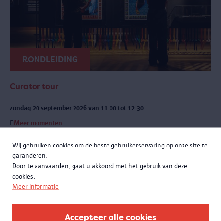
RONDLEIDING
Curator tour
zondag 20 september 2026 van 11:00 tot 12:30
Meer momenten
Een exclusieve rondleiding met curatoren Rachid Atia en Roselyne
Wij gebruiken cookies om de beste gebruikerservaring op onze site te
Francken. Je leert niet alleen de opmerkelijke verhalen achter de
garanderen.
objecten kennen, maar komt ook meer te weten over de bijzondere
Door te aanvaarden, gaat u akkoord met het gebruik van deze
samenwerking met het Antwerpse sportlandschap.
cookies.
Meer informatie
Accepteer alle cookies