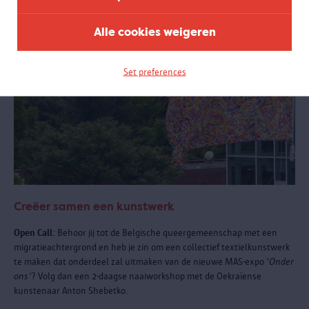
Alle cookies weigeren
Set preferences
Creëer samen een kunstwerk
Open Call:
Behoor jij tot de Belgische queergemeenschap met een
migratieachtergrond en heb je zin om een collectief textielkunstwerk
te maken dat onderdeel zal uitmaken van de nieuwe MAS-expo '
Onder
ons'
? Volg dan een 2-daagse naaiworkshop met de Oekraïense
kunstenaar Anton Shebetko.