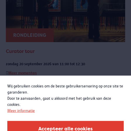
RONDLEIDING
Curator tour
zondag 20 september 2026 van 11:00 tot 12:30
Meer momenten
Een exclusieve rondleiding met curatoren Rachid Atia en Roselyne
Wij gebruiken cookies om de beste gebruikerservaring op onze site te
Francken. Je leert niet alleen de opmerkelijke verhalen achter de
garanderen.
objecten kennen, maar komt ook meer te weten over de bijzondere
Door te aanvaarden, gaat u akkoord met het gebruik van deze
samenwerking met het Antwerpse sportlandschap.
cookies.
Meer informatie
Accepteer alle cookies