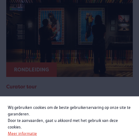
RONDLEIDING
Curator tour
zondag 20 september 2026 van 11:00 tot 12:30
Wij gebruiken cookies om de beste gebruikerservaring op onze site te
Meer momenten
garanderen.
Door te aanvaarden, gaat u akkoord met het gebruik van deze
Een exclusieve rondleiding met curatoren Rachid Atia en Roselyne
cookies.
Francken. Je leert niet alleen de opmerkelijke verhalen achter de
Meer informatie
objecten kennen, maar komt ook meer te weten over de bijzondere