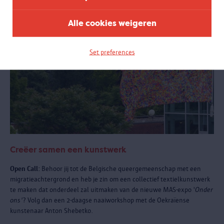
Alle cookies weigeren
Set preferences
Creëer samen een kunstwerk
Open Call:
Behoor jij tot de Belgische queergemeenschap met een
migratieachtergrond en heb je zin om een collectief textielkunstwerk
te maken dat onderdeel zal uitmaken van de nieuwe MAS-expo '
Onder
ons'
? Volg dan een 2-daagse naaiworkshop met de Oekraïense
kunstenaar Anton Shebetko.