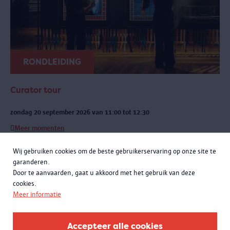
RONDLEIDING
Curator tour
zondag 20 september 2026 van 11:00 tot 12:30
Meer momenten
Een exclusieve rondleiding met curatoren Rachid Atia en Roselyne
Wij gebruiken cookies om de beste gebruikerservaring op onze site te
Francken. Je leert niet alleen de opmerkelijke verhalen achter de
garanderen.
objecten kennen, maar komt ook meer te weten over de bijzondere
Door te aanvaarden, gaat u akkoord met het gebruik van deze
samenwerking met het Antwerpse sportlandschap.
cookies.
Meer informatie
Accepteer alle cookies