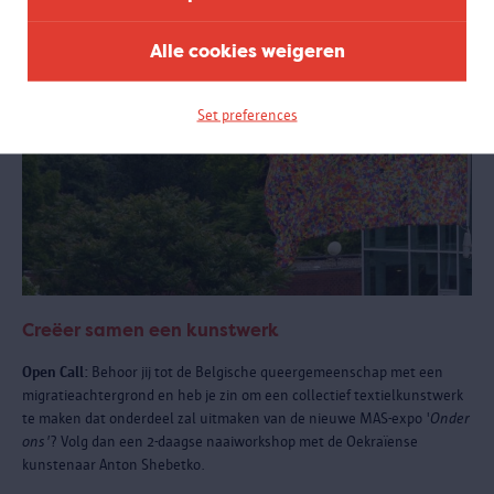
Alle cookies weigeren
Set preferences
Creëer samen een kunstwerk
Open Call:
Behoor jij tot de Belgische queergemeenschap met een
migratieachtergrond en heb je zin om een collectief textielkunstwerk
te maken dat onderdeel zal uitmaken van de nieuwe MAS-expo '
Onder
ons'
? Volg dan een 2-daagse naaiworkshop met de Oekraïense
kunstenaar Anton Shebetko.