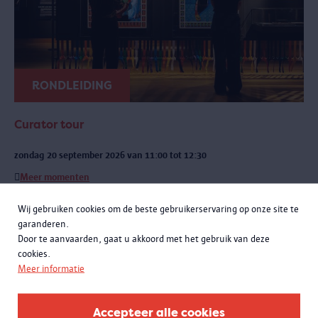
RONDLEIDING
Curator tour
zondag 20 september 2026 van 11:00 tot 12:30
Meer momenten
Een exclusieve rondleiding met curatoren Rachid Atia en Roselyne
Wij gebruiken cookies om de beste gebruikerservaring op onze site te
Francken. Je leert niet alleen de opmerkelijke verhalen achter de
garanderen.
objecten kennen, maar komt ook meer te weten over de bijzondere
Door te aanvaarden, gaat u akkoord met het gebruik van deze
samenwerking met het Antwerpse sportlandschap.
cookies.
Meer informatie
Accepteer alle cookies