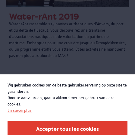
Water-rAnt 2019
Water-rAnt rassemble 115 navires authentiques d'Anvers, du port
et du delta de l'Escaut. Vous découvrirez une trentaine
d'associations nautiques et de valorisation du patrimoine
maritime. Embarquez pour une croisière jusqu’au Droogdokkensite,
où un programme étoffé vous attend. Et les activités ne manquent
pas non plus aux abords du MAS !
Wij gebruiken cookies om de beste gebruikerservaring op onze site te
garanderen.
Door te aanvaarden, gaat u akkoord met het gebruik van deze
cookies.
En savoir plus
Accepter tous les cookies