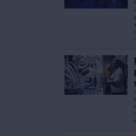
P
q
q
p
t