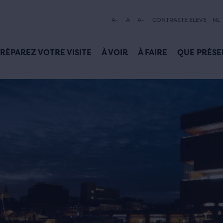
A-
A
A+
CONTRASTE ÉLEVÉ
NL
RÉPAREZ VOTRE VISITE
À VOIR
À FAIRE
QUE PRÉSE