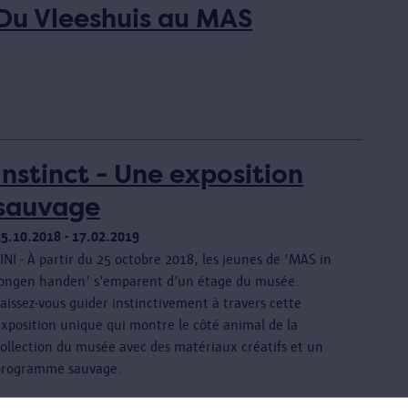
Du Vleeshuis au MAS
Instinct - Une exposition
sauvage
25.10.2018 - 17.02.2019
INI - À partir du 25 octobre 2018, les jeunes de ‘MAS in
jongen handen' s’emparent d’un étage du musée.
aissez-vous guider instinctivement à travers cette
exposition unique qui montre le côté animal de la
collection du musée avec des matériaux créatifs et un
programme sauvage.