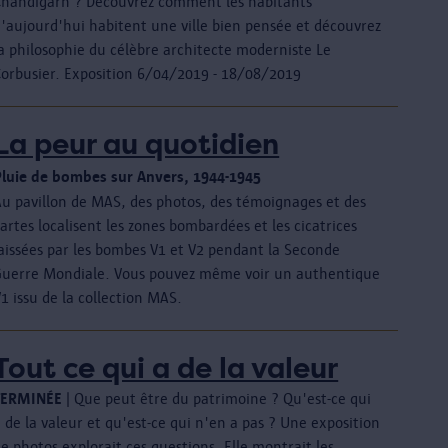
Chandigarh ? Découvrez comment les habitants
d'aujourd'hui habitent une ville bien pensée et découvrez
a philosophie du célèbre architecte moderniste Le
Corbusier. Exposition 6/04/2019 - 18/08/2019
La peur au quotidien
Pluie de bombes sur Anvers, 1944-1945
Au pavillon de MAS, des photos, des témoignages et des
artes localisent les zones bombardées et les cicatrices
laissées par les bombes V1 et V2 pendant la Seconde
Guerre Mondiale. Vous pouvez même voir un authentique
1 issu de la collection MAS.
Tout ce qui a de la valeur
TERMINÉ
E
| Que peut être du patrimoine ? Qu'est-ce qui
 de la valeur et qu'est-ce qui n'en a pas ? Une exposition
e photos explorait ces questions. Elle montrait les