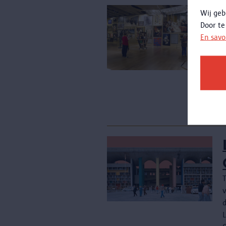
Wij geb
Door te
En savo
l
é
v