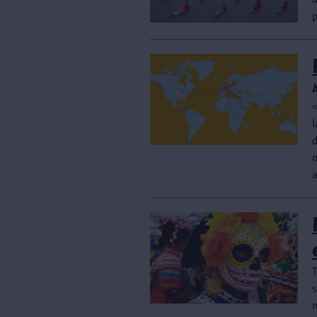
p
«
l
d
m
s