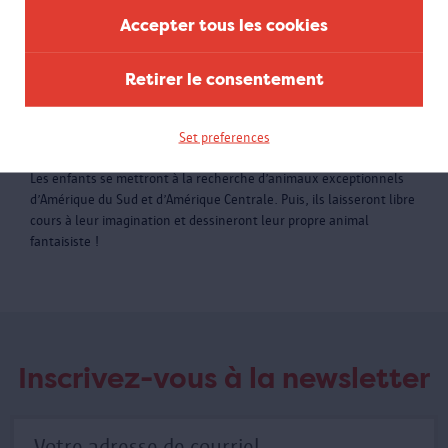
Accepter tous les cookies
Retirer le consentement
Atelier « Animaux
enchanteurs »
Set preferences
Enseignement primaire
Les enfants se mettront à la recherche d’animaux exceptionnels
d’Amérique du Sud et d’Amérique Centrale. Puis, ils laisseront libre
cours à leur imagination et dessineront leur propre animal
fantaisiste !
Inscrivez-vous à la newsletter