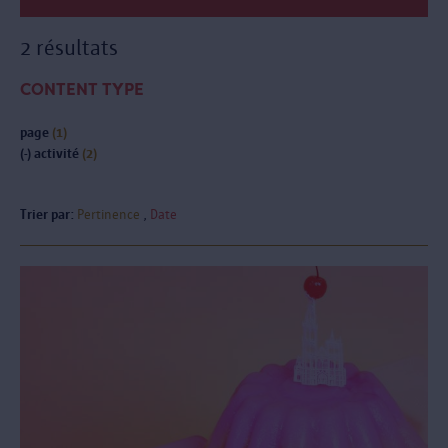
2 résultats
CONTENT TYPE
page
(1)
(-)
activité
(2)
Trier par:
Pertinence
Date