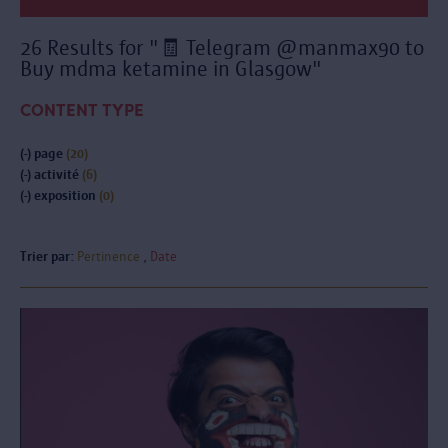
26 Results for "🧾 Telegram @manmax90 to
Buy mdma ketamine in Glasgow"
CONTENT TYPE
(-)
page
(20)
(-)
activité
(6)
(-)
exposition
(0)
Trier par:
Pertinence
Date