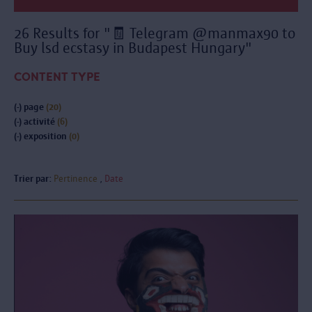
26 Results for "🧾 Telegram @manmax90 to
Buy lsd ecstasy in Budapest Hungary"
CONTENT TYPE
(-)
page
(20)
(-)
activité
(6)
(-)
exposition
(0)
Trier par:
Pertinence
Date