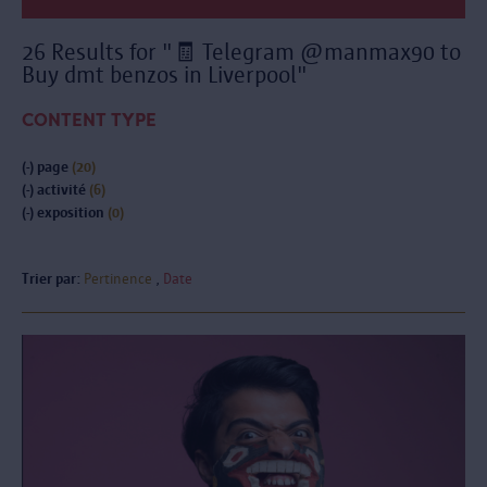
26 Results for "🧾 Telegram @manmax90 to
Buy dmt benzos in Liverpool"
CONTENT TYPE
(-)
page
(20)
(-)
activité
(6)
(-)
exposition
(0)
Trier par:
Pertinence
Date