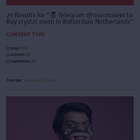
29 Results for "🧾 Telegram @manmax90 to
Buy crystal meth in Rotterdam Netherlands"
CONTENT TYPE
(-)
page
(23)
(-)
activité
(6)
(-)
exposition
(0)
Trier par:
Pertinence
Date