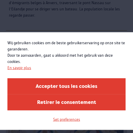
d’émigrants belges à Anvers, traversant le pont Nassau sur
l’Eilandje pour se diriger vers un bateau. La population locale les
regarde passer.
Wij gebruiken cookies om de beste gebruikerservaring op onze site te
La belle histoire d'Irving Berlin
garanderen.
Le célèbre compositeur et musicien Irving Berlin a commencé sa
Door te aanvaarden, gaat u akkoord met het gebruik van deze
vie en Biélorussie, mais se réfugie dès l’âge de cinq ans à New York
cookies.
en raison de ses origines juives. Il ne devra pas attendre longtemps
En savoir plus
pour se rendre célèbre sur la scène musicale américaine.
Accepter tous les cookies
Retirer le consentement
Set preferences