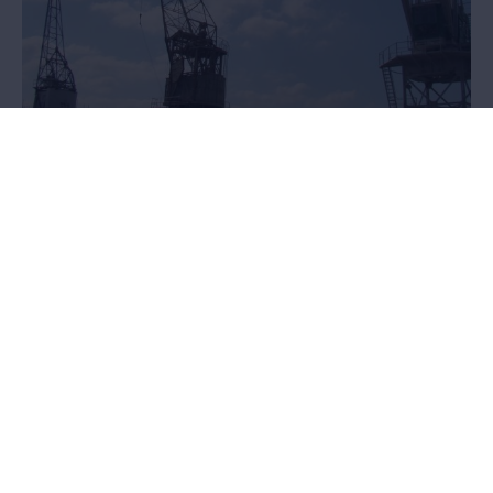
Collaboration internationale
Le MAS travaille en collaboration avec des partenaires
universitaires, muséaux et de contenu internationaux ainsi
qu'avec des communautés patrimoniales internationales liées à la
collection du MAS.