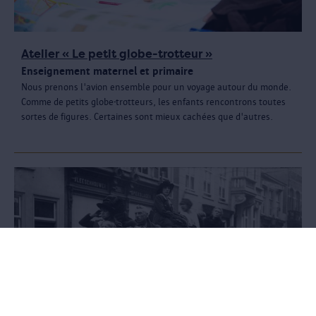
Atelier « Le petit globe-trotteur »
Enseignement maternel et primaire
Nous prenons l'avion ensemble pour un voyage autour du monde.
Comme de petits globe-trotteurs, les enfants rencontrons toutes
sortes de figures. Certaines sont mieux cachées que d'autres.