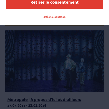
Retirer le consentement
musée. L’aménagement du Droogdokkenpark commencera en 2016
sur l’îlot de cales sèches situé dans le coude l’Escaut. La Ville
d’Anvers projette aussi d’y réaliser un Musée Maritime.
Set preferences
Métropole | A propos d'ici et d'ailleurs
17.05.2011 - 28.02.2016