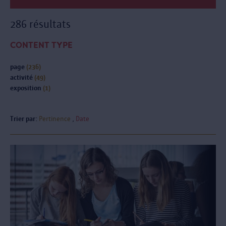
286 résultats
CONTENT TYPE
page
(236)
activité
(49)
exposition
(1)
Trier par:
Pertinence
Date