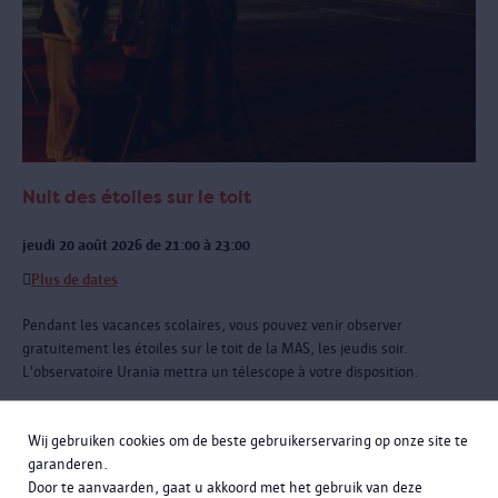
Nuit des étoiles sur le toit
jeudi 20 août 2026 de 21:00 à 23:00
Plus de dates
Pendant les vacances scolaires, vous pouvez venir observer
gratuitement les étoiles sur le toit de la MAS, les jeudis soir.
L'observatoire Urania mettra un télescope à votre disposition.
Wij gebruiken cookies om de beste gebruikerservaring op onze site te
garanderen.
Door te aanvaarden, gaat u akkoord met het gebruik van deze