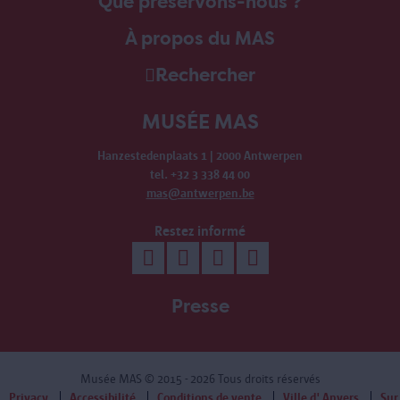
Que préservons-nous ?
À propos du MAS
Rechercher
MUSÉE MAS
Hanzestedenplaats 1 | 2000 Antwerpen
tel. +32 3 338 44 00
mas@antwerpen.be
Restez informé
Presse
Musée MAS
© 2015 - 2026 Tous droits réservés
Privacy
Accessibilité
Conditions de vente
Ville d' Anvers
Sur