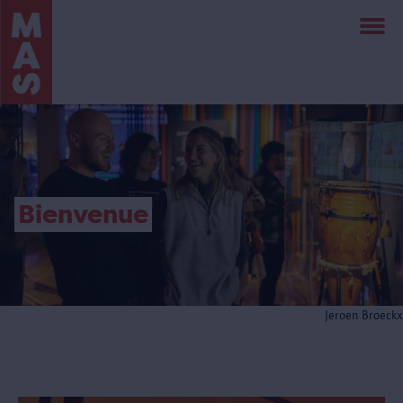
Aller
au
contenu
principal
Bienvenue
Jeroen Broeckx