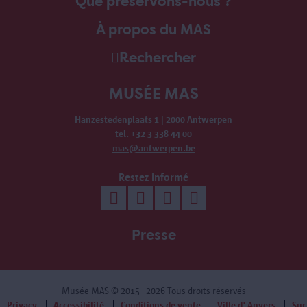
Que préservons-nous ?
À propos du MAS
Rechercher
MUSÉE MAS
Hanzestedenplaats 1 | 2000 Antwerpen
tel. +32 3 338 44 00
mas@antwerpen.be
Restez informé
Presse
Musée MAS
© 2015 - 2026 Tous droits réservés
Privacy
Accessibilité
Conditions de vente
Ville d' Anvers
Sur