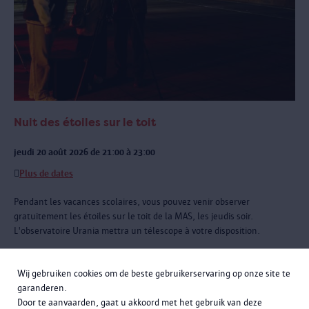
Nuit des étoiles sur le toit
jeudi 20 août 2026 de 21:00 à 23:00
Plus de dates
Pendant les vacances scolaires, vous pouvez venir observer
gratuitement les étoiles sur le toit de la MAS, les jeudis soir.
L'observatoire Urania mettra un télescope à votre disposition.
Wij gebruiken cookies om de beste gebruikerservaring op onze site te
garanderen.
Door te aanvaarden, gaat u akkoord met het gebruik van deze