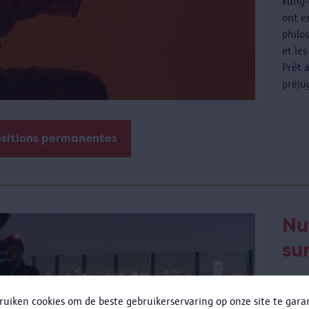
kung-
ont e
philos
et les
Prêt 
préju
ositions permanentes
Nu
sur
jeudi
ruiken cookies om de beste gebruikerservaring op onze site te gar
Plus