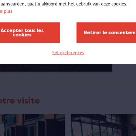
 aanvaarden, gaat u akkoord met het gebruik van deze cookies.
ir plus
Penda
pouve
les ét
Accepter tous les
Retirer le consente
cookies
jeudis
mettr
dispos
Set preferences
tre visite