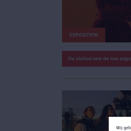
EXPOSITION
Ou visitez une de nos exp
Wij geb