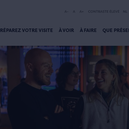
A-
A
A+
CONTRASTE ÉLEVÉ
NL
RÉPAREZ VOTRE VISITE
À VOIR
À FAIRE
QUE PRÉSE