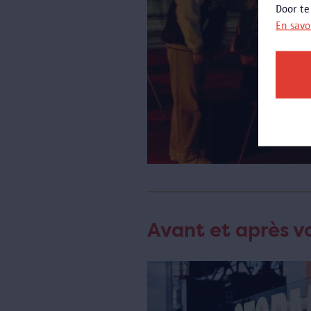
Door te
En savo
Avant et après vo