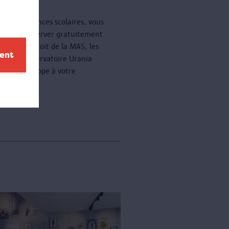
nt les vacances scolaires, vous
z venir observer gratuitement
oiles sur le toit de la MAS, les
ment
 soir. L'observatoire Urania
a un télescope à votre
ition.