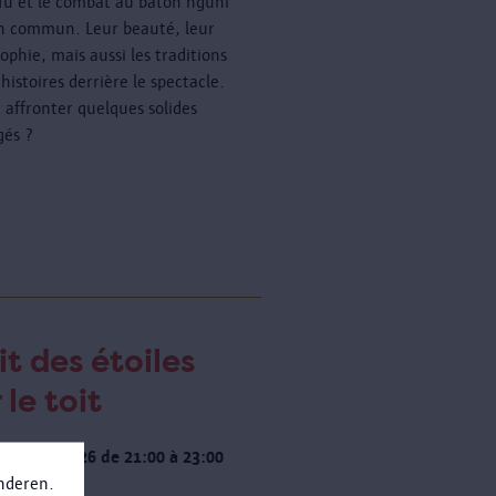
fu et le combat au bâton nguni
n commun. Leur beauté, leur
ophie, mais aussi les traditions
 histoires derrière le spectacle.
à affronter quelques solides
gés ?
it des étoiles
 le toit
 20 août 2026 de 21:00 à 23:00
anderen.
 de dates