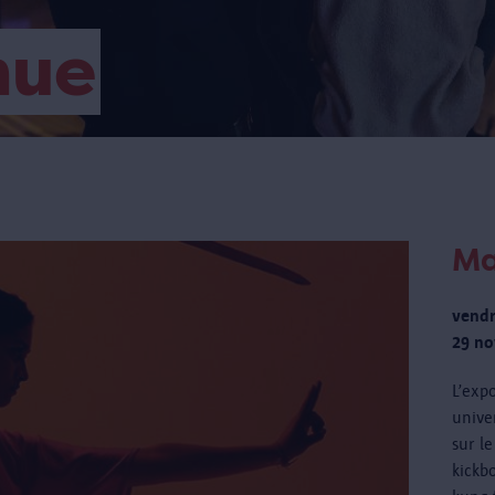
nue
Ma
vendr
29 no
L’exp
unive
sur l
kickbo