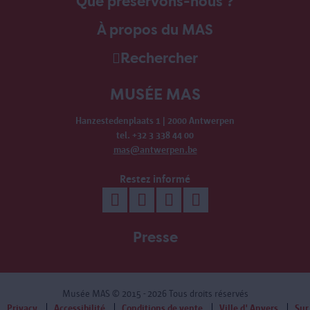
Que préservons-nous ?
À propos du MAS
Rechercher
MUSÉE MAS
Hanzestedenplaats 1 | 2000 Antwerpen
tel. +32 3 338 44 00
mas@antwerpen.be
Restez informé
Presse
Musée MAS
© 2015 - 2026 Tous droits réservés
Privacy
Accessibilité
Conditions de vente
Ville d' Anvers
Sur