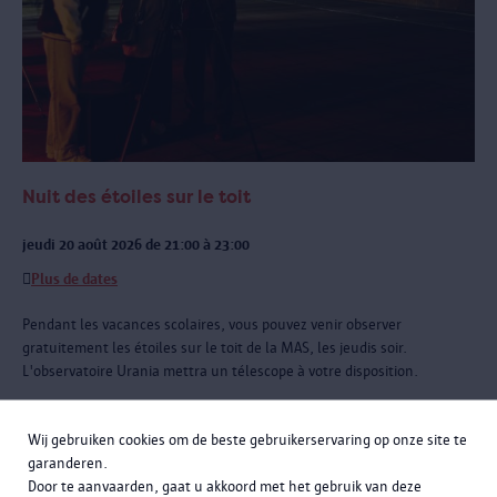
Nuit des étoiles sur le toit
jeudi 20 août 2026 de 21:00 à 23:00
Plus de dates
Pendant les vacances scolaires, vous pouvez venir observer
gratuitement les étoiles sur le toit de la MAS, les jeudis soir.
L'observatoire Urania mettra un télescope à votre disposition.
Wij gebruiken cookies om de beste gebruikerservaring op onze site te
garanderen.
Door te aanvaarden, gaat u akkoord met het gebruik van deze