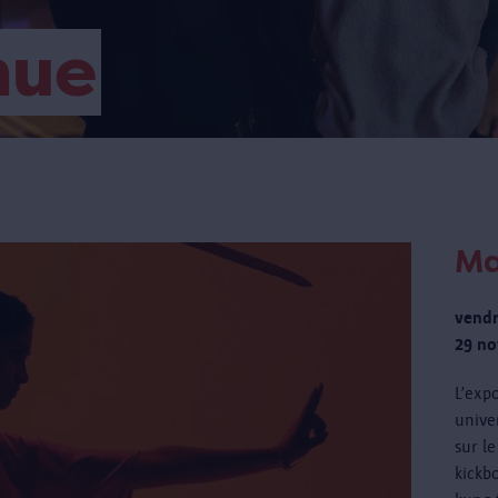
nue
Ma
vendr
29 no
L’exp
unive
sur l
kickbo