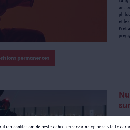
kung-
ont e
philos
et les
Prêt 
préju
ositions permanentes
Nu
sur
jeudi
ruiken cookies om de beste gebruikerservaring op onze site te gar
Plus