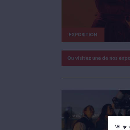
EXPOSITION
Ou visitez une de nos exp
Wij geb