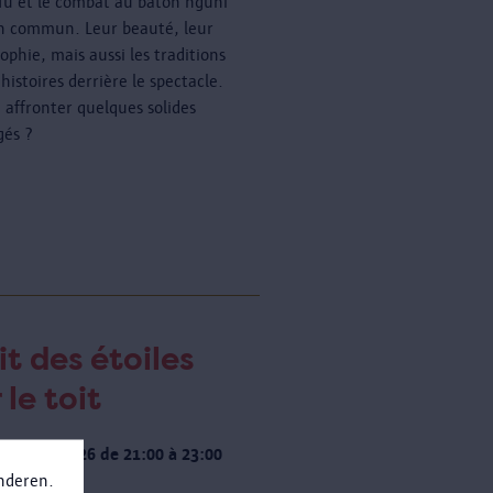
fu et le combat au bâton nguni
n commun. Leur beauté, leur
ophie, mais aussi les traditions
 histoires derrière le spectacle.
à affronter quelques solides
gés ?
it des étoiles
 le toit
 20 août 2026 de 21:00 à 23:00
anderen.
 de dates