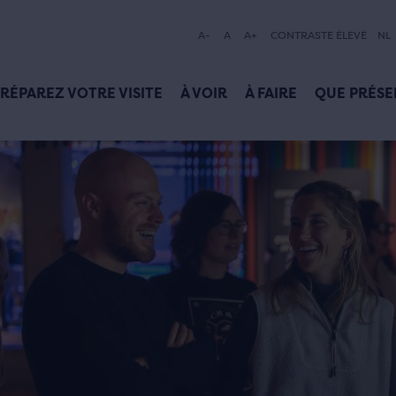
A-
A
A+
CONTRASTE ÉLEVÉ
NL
RÉPAREZ VOTRE VISITE
À VOIR
À FAIRE
QUE PRÉSE