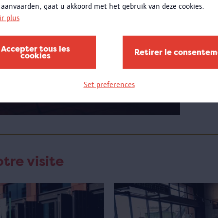
 aanvaarden, gaat u akkoord met het gebruik van deze cookies.
ir plus
Penda
pouve
les ét
Accepter tous les
Retirer le consente
cookies
jeudis
mettr
dispos
Set preferences
tre visite