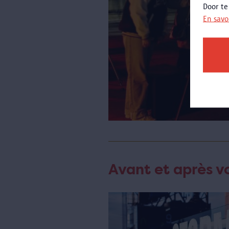
Door te
En savo
Avant et après vo