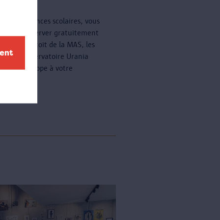
nt les vacances scolaires, vous
z venir observer gratuitement
oiles sur le toit de la MAS, les
ment
 soir. L'observatoire Urania
a un télescope à votre
ition.