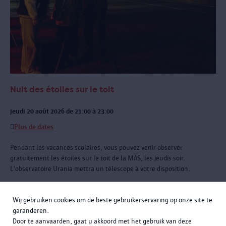
Nuit des étoiles sur le toit
jeudi 20 août 2026 de 21:00 à 23:00
Plus de dates
Pendant les vacances scolaires, vous pouvez venir observer
gratuitement les étoiles sur le toit de la MAS, les jeudis soir.
L'observatoire Urania mettra un télescope à votre disposition.
Wij gebruiken cookies om de beste gebruikerservaring op onze site te
garanderen.
Door te aanvaarden, gaat u akkoord met het gebruik van deze