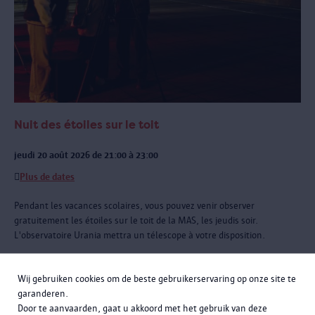
Nuit des étoiles sur le toit
jeudi 20 août 2026 de 21:00 à 23:00
Plus de dates
Pendant les vacances scolaires, vous pouvez venir observer
gratuitement les étoiles sur le toit de la MAS, les jeudis soir.
L'observatoire Urania mettra un télescope à votre disposition.
Wij gebruiken cookies om de beste gebruikerservaring op onze site te
garanderen.
Door te aanvaarden, gaat u akkoord met het gebruik van deze