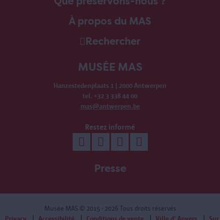
Que préservons-nous ?
À propos du MAS
Rechercher
MUSÉE MAS
Hanzestedenplaats 1 | 2000 Antwerpen
tel. +32 3 338 44 00
mas@antwerpen.be
Restez informé
Presse
Musée MAS
© 2015 - 2026 Tous droits réservés
Privacy
Accessibilité
Conditions de vente
Ville d' Anvers
Sur