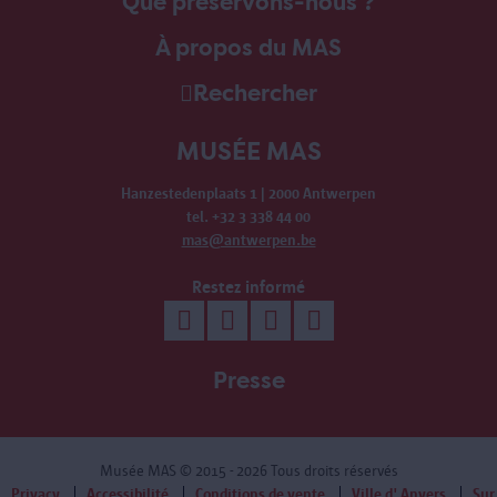
Que préservons-nous ?
À propos du MAS
Rechercher
MUSÉE MAS
Hanzestedenplaats 1 | 2000 Antwerpen
tel. +32 3 338 44 00
mas@antwerpen.be
Restez informé
Presse
Musée MAS
© 2015 - 2026 Tous droits réservés
Privacy
Accessibilité
Conditions de vente
Ville d' Anvers
Sur