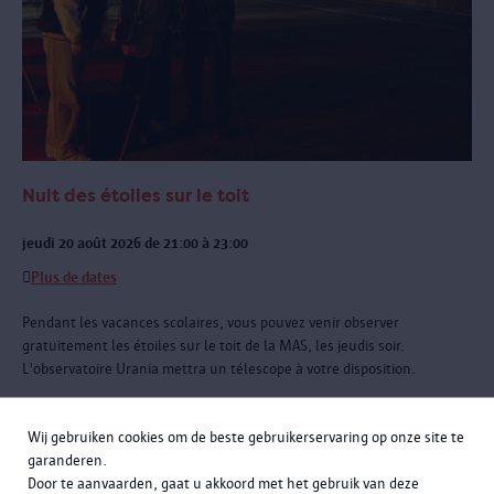
Nuit des étoiles sur le toit
jeudi 20 août 2026 de 21:00 à 23:00
Plus de dates
Pendant les vacances scolaires, vous pouvez venir observer
gratuitement les étoiles sur le toit de la MAS, les jeudis soir.
L'observatoire Urania mettra un télescope à votre disposition.
Wij gebruiken cookies om de beste gebruikerservaring op onze site te
garanderen.
Door te aanvaarden, gaat u akkoord met het gebruik van deze