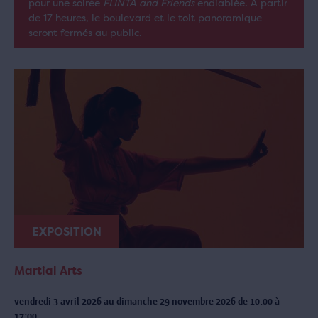
pour une soirée
FLINTA and Friends
endiablée. À partir
de 17 heures, le boulevard et le toit panoramique
seront fermés au public.
EXPOSITION
Martial Arts
vendredi 3 avril 2026 au dimanche 29 novembre 2026 de 10:00 à
17:00