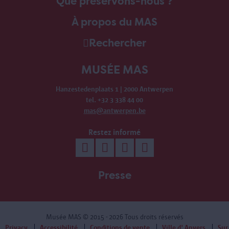
Que préservons-nous ?
À propos du MAS
Rechercher
MUSÉE MAS
Hanzestedenplaats 1 | 2000 Antwerpen
tel. +32 3 338 44 00
mas@antwerpen.be
Restez informé
Presse
Musée MAS
© 2015 - 2026 Tous droits réservés
Privacy
Accessibilité
Conditions de vente
Ville d' Anvers
Sur