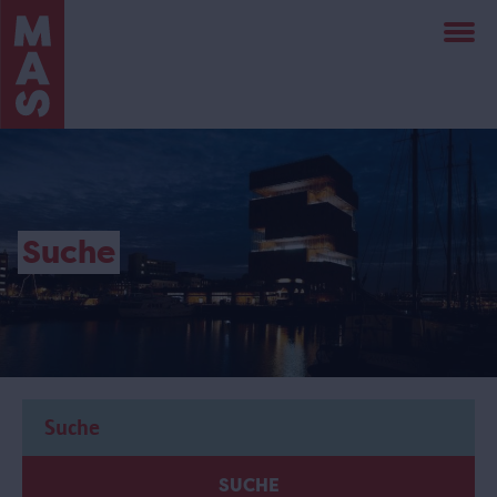
Direkt
zum
Inhalt
Suche
SUCHE