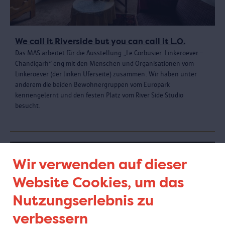
We call it Riverside but you can call it L.O.
Das MAS arbeitet für die Ausstellung „Le Corbusier. Linkeroever –
Chandigarh“ eng mit den Menschen und Organisationen vom
Linkeroever (der linken Uferseite) zusammen. Wir haben unter
anderem die beiden Bewohnergruppen vom Europark
kennengelernt und den festen Platz vom River Side Studio
besucht.
Wir verwenden auf dieser
Website Cookies, um das
Nutzungserlebnis zu
verbessern