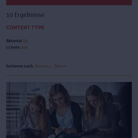
10 Ergebnisse
CONTENT TYPE
Aktivität
(3)
(-)
Seite
(10)
Sortieren nach:
Relevanz
Datum