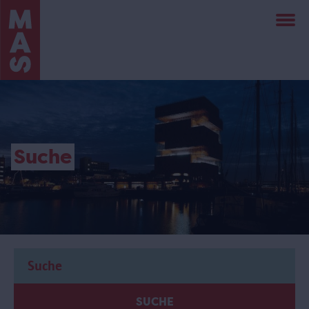
Direkt
zum
Inhalt
Suche
SUCHE