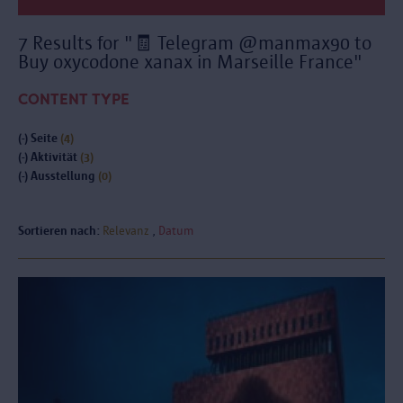
7 Results for "🧾 Telegram @manmax90 to
Buy oxycodone xanax in Marseille France"
CONTENT TYPE
(-)
Seite
(4)
(-)
Aktivität
(3)
(-)
Ausstellung
(0)
Sortieren nach:
Relevanz
Datum