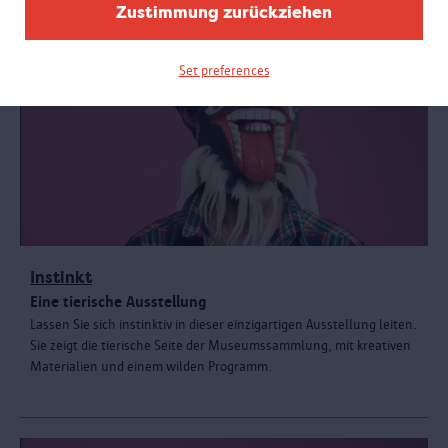
Zustimmung zurückziehen
Set preferences
Instinkt
Eine tierische Ausstellung
Lassen Sie sich instinktiv in dieser einzigartigen Ausstellung leiten.
Sie zeigt die tierische Seite der Museumssammlung, mit kreativen
Materialien und einem wilden Programm.