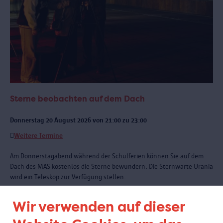
Sterne beobachten auf dem Dach
Donnerstag 20 August 2026 von 21:00 zu 23:00
Weitere Termine
Am Donnerstagabend während der Schulferien können Sie auf dem
Dach des MAS kostenlos die Sterne bewundern. Die Sternwarte Urania
wird ein Teleskop zur Verfügung stellen.
Wir verwenden auf dieser