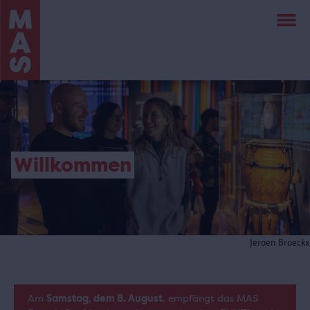
Direkt
zum
Inhalt
Willkommen
Jeroen Broeckx
Am
Samstag, dem 8. August
, empfängt das MAS