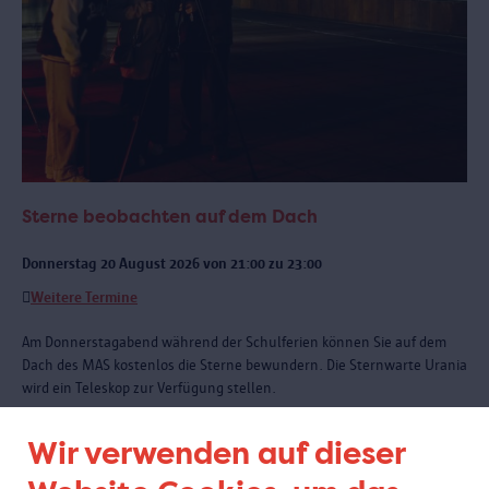
Sterne beobachten auf dem Dach
Donnerstag 20 August 2026 von 21:00 zu 23:00
Weitere Termine
Am Donnerstagabend während der Schulferien können Sie auf dem
Dach des MAS kostenlos die Sterne bewundern. Die Sternwarte Urania
wird ein Teleskop zur Verfügung stellen.
Wir verwenden auf dieser