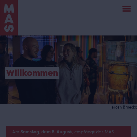
Direkt
zum
Inhalt
Willkommen
Jeroen Broeckx
Am
Samstag, dem 8. August
, empfängt das MAS