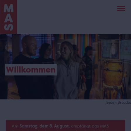
Direkt
zum
Inhalt
Willkommen
Jeroen Broeckx
Am
Samstag, dem 8. August
, empfängt das MAS