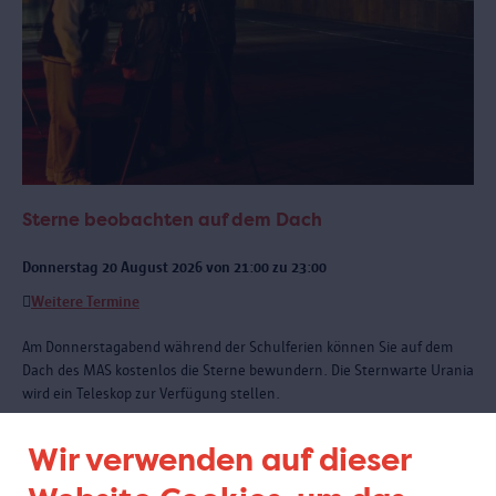
Sterne beobachten auf dem Dach
Donnerstag 20 August 2026 von 21:00 zu 23:00
Weitere Termine
Am Donnerstagabend während der Schulferien können Sie auf dem
Dach des MAS kostenlos die Sterne bewundern. Die Sternwarte Urania
wird ein Teleskop zur Verfügung stellen.
Wir verwenden auf dieser