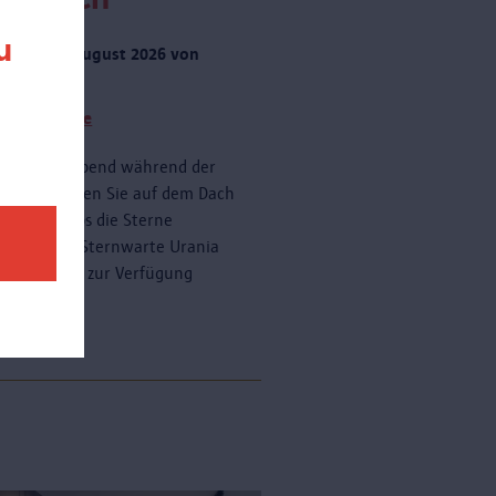
u
rstag 20 August 2026 von
 zu 23:00
tere Termine
onnerstagabend während der
ferien können Sie auf dem Dach
AS kostenlos die Sterne
dern. Die Sternwarte Urania
ein Teleskop zur Verfügung
n.