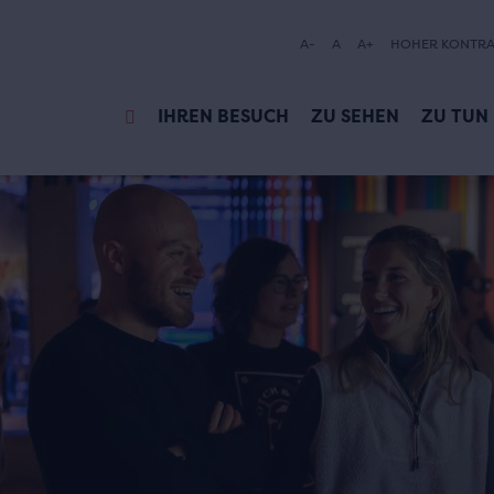
A-
A
A+
HOHER KONTRA
IHREN BESUCH
ZU SEHEN
ZU TUN