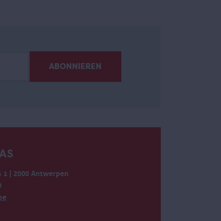
AS
 1 | 2000 Antwerpen
0
be