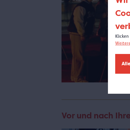
Wir
Coo
ver
Klicken
Weiter
All
Vor und nach Ih