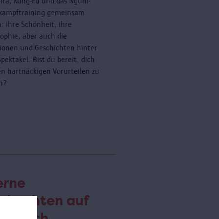
ira, Kung-Fu und das Nguni-
kampftraining gemeinsam
: ihre Schönheit, ihre
sophie, aber auch die
tionen und Geschichten hinter
pektakel. Bist du bereit, dich
en hartnäckigen Vorurteilen zu
en?
erne
obachten auf
m Dach