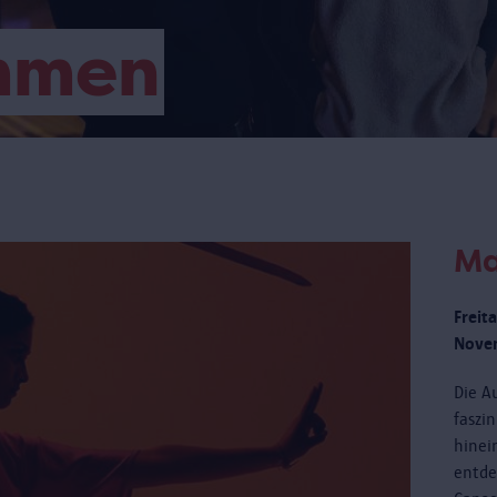
mmen
Ma
Freit
Novem
Die Au
faszi
hinei
entde