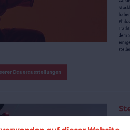
Capoe
Stock
haben
Philo
Tradi
dem S
einig
stell
nserer Dauerausstellungen
St
be
de