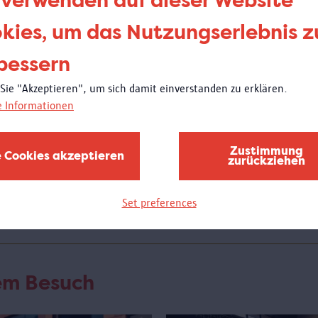
 verwenden auf dieser Website
kies, um das Nutzungserlebnis z
Donne
21:00
bessern
Wei
 Sie "Akzeptieren", um sich damit einverstanden zu erklären.
e Informationen
Am D
Schul
des M
Zustimmung
e Cookies akzeptieren
bewun
zurückziehen
wird 
stelle
Set preferences
rem Besuch