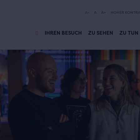
A-
A
A+
HOHER KONTRA
IHREN BESUCH
ZU SEHEN
ZU TUN