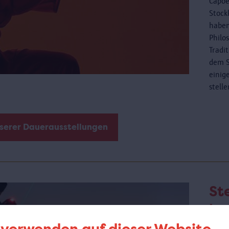
Capoe
Stock
haben
Philo
Tradi
dem S
einig
stell
nserer Dauerausstellungen
St
be
de