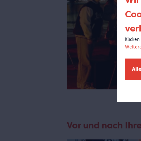
Wir
Coo
ver
Klicken
Weiter
All
Vor und nach Ih