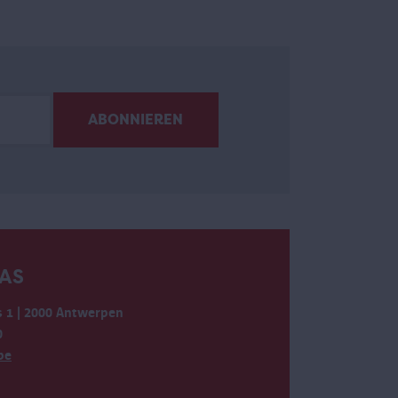
AS
 1 | 2000 Antwerpen
0
be