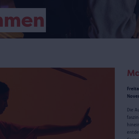
mmen
Ma
Freit
Novem
Die Au
faszi
hinei
entde