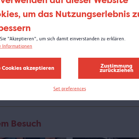
 verwenden auf dieser Website
kies, um das Nutzungserlebnis z
Donne
21:00
bessern
Wei
 Sie "Akzeptieren", um sich damit einverstanden zu erklären.
e Informationen
Am D
Schul
des M
Zustimmung
e Cookies akzeptieren
bewun
zurückziehen
wird 
stelle
Set preferences
rem Besuch