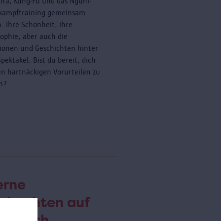
ira, Kung-Fu und das Nguni-
kampftraining gemeinsam
: ihre Schönheit, ihre
sophie, aber auch die
tionen und Geschichten hinter
pektakel. Bist du bereit, dich
en hartnäckigen Vorurteilen zu
en?
erne
obachten auf
m Dach