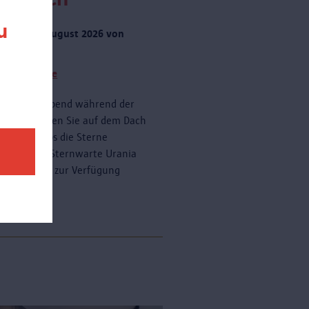
u
rstag 20 August 2026 von
 zu 23:00
tere Termine
onnerstagabend während der
ferien können Sie auf dem Dach
AS kostenlos die Sterne
dern. Die Sternwarte Urania
ein Teleskop zur Verfügung
n.