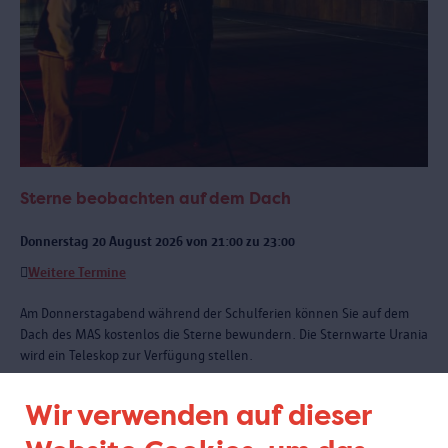
Sterne beobachten auf dem Dach
Donnerstag 20 August 2026 von 21:00 zu 23:00
Weitere Termine
Am Donnerstagabend während der Schulferien können Sie auf dem
Dach des MAS kostenlos die Sterne bewundern. Die Sternwarte Urania
wird ein Teleskop zur Verfügung stellen.
Wir verwenden auf dieser