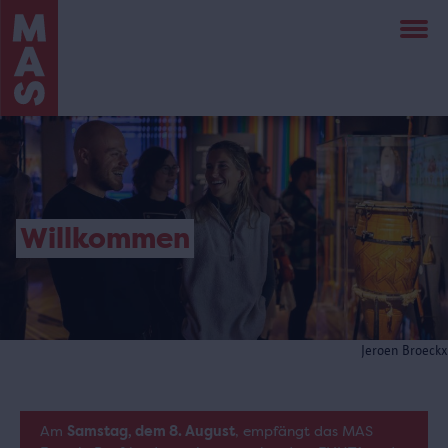
Direkt
zum
Inhalt
Willkommen
Jeroen Broeckx
Am
Samstag, dem 8. August
, empfängt das MAS